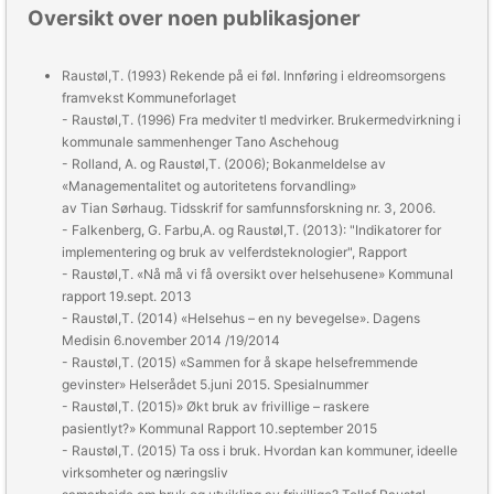
Oversikt over noen publikasjoner
Raustøl,T. (1993)
Rekende på ei føl. Innføring i eldreomsorgens
framvekst
Kommuneforlaget
- Raustøl,T. (1996)
Fra medviter tl medvirker. Brukermedvirkning i
kommunale sammenhenger
Tano Aschehoug
- Rolland, A. og Raustøl,T. (2006); Bokanmeldelse av
«Managementalitet og autoritetens forvandling»
av Tian Sørhaug.
Tidsskrif for samfunnsforskning nr. 3, 2006.
- Falkenberg, G. Farbu,A. og Raustøl,T. (2013): "Indikatorer for
implementering og bruk av velferdsteknologier", Rapport
- Raustøl,T. «Nå må vi få oversikt over helsehusene»
Kommunal
rapport 19.sept. 2013
- Raustøl,T. (2014) «Helsehus – en ny bevegelse».
Dagens
Medisin
6.november 2014 /19/2014
- Raustøl,T. (2015) «Sammen for å skape helsefremmende
gevinster»
Helserådet
5.juni 2015. Spesialnummer
- Raustøl,T. (2015)» Økt bruk av frivillige – raskere
pasientlyt?»
Kommunal Rapport
10.september 2015
- Raustøl,T. (2015)
Ta oss i bruk. Hvordan kan kommuner, ideelle
virksomheter og næringsliv