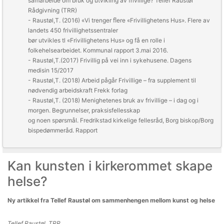
samarbeide om bruk og utvikling av frivillige?
Tellef Raustøl
Rådgivning (TRR)
- Raustøl,T. (2016) «Vi trenger ﬂere «Frivillighetens Hus». Flere av
landets 450 frivillighetssentraler
bør utvikles tl «Frivillighetens Hus» og få en rolle i
folkehelsearbeidet.
Kommunal rapport
3.mai 2016.
- Raustøl,T.(2017)
Frivillig på vei inn i sykehusene.
Dagens
medisin 15/2017
- Raustøl,T. (2018)
Arbeid pågår Frivillige – fra supplement til
nødvendig arbeidskraft
Frekk forlag
- Raustøl,T. (2018)
Menighetenes bruk av frivillige – i dag og i
morgen. Begrunnelser, praksisfellesskap
og noen spørsmål.
Fredrikstad kirkelige fellesråd, Borg biskop/Borg
bispedømmeråd. Rapport
Kan kunsten i kirkerommet skape
helse?
Ny artikkel fra Tellef Raustøl om sammenhengen mellom kunst og helse
Tellef Raustøl, TRR