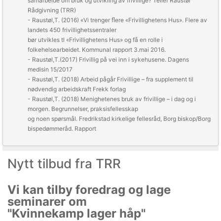
samarbeide om bruk og utvikling av frivillige?
Tellef Raustøl
Rådgivning (TRR)
- Raustøl,T. (2016) «Vi trenger ﬂere «Frivillighetens Hus». Flere av
landets 450 frivillighetssentraler
bør utvikles tl «Frivillighetens Hus» og få en rolle i
folkehelsearbeidet.
Kommunal rapport
3.mai 2016.
- Raustøl,T.(2017)
Frivillig på vei inn i sykehusene.
Dagens
medisin 15/2017
- Raustøl,T. (2018)
Arbeid pågår Frivillige – fra supplement til
nødvendig arbeidskraft
Frekk forlag
- Raustøl,T. (2018)
Menighetenes bruk av frivillige – i dag og i
morgen. Begrunnelser, praksisfellesskap
og noen spørsmål.
Fredrikstad kirkelige fellesråd, Borg biskop/Borg
bispedømmeråd. Rapport
Nytt tilbud fra TRR
Vi kan tilby foredrag og lage
seminarer om
"Kvinnekamp lager håp"