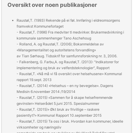
Oversikt over noen publikasjoner
Raustøl,T. (1993)
Rekende på ei føl. Innføring i eldreomsorgens
framvekst
Kommuneforlaget
- Raustøl,T. (1996)
Fra medviter tl medvirker. Brukermedvirkning i
kommunale sammenhenger
Tano Aschehoug
- Rolland, A. og Raustøl,T. (2006); Bokanmeldelse av
«Managementalitet og autoritetens forvandling»
av Tian Sørhaug.
Tidsskrif for samfunnsforskning nr. 3, 2006.
- Falkenberg, G. Farbu,A. og Raustøl,T. (2013): "Indikatorer for
implementering og bruk av velferdsteknologier", Rapport
- Raustøl,T. «Nå må vi få oversikt over helsehusene»
Kommunal
rapport 19.sept. 2013
- Raustøl,T. (2014) «Helsehus – en ny bevegelse».
Dagens
Medisin
6.november 2014 /19/2014
- Raustøl,T. (2015) «Sammen for å skape helsefremmende
gevinster»
Helserådet
5.juni 2015. Spesialnummer
- Raustøl,T. (2015)» Økt bruk av frivillige – raskere
pasientlyt?»
Kommunal Rapport
10.september 2015
- Raustøl,T. (2015)
Ta oss i bruk. Hvordan kan kommuner, ideelle
virksomheter og næringsliv