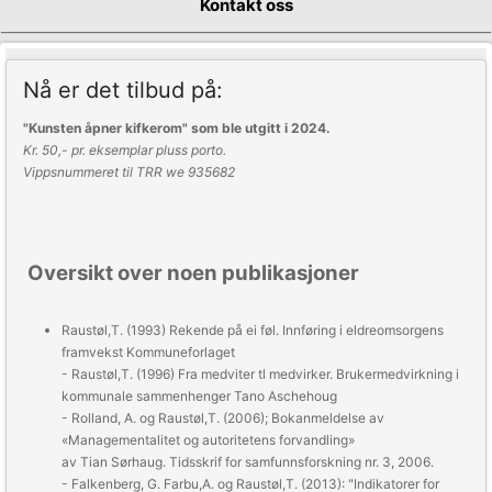
Kontakt oss
Nå er det tilbud på:
"Kunsten åpner kifkerom" som ble utgitt i
2024.
Kr. 50,- pr. eksemplar pluss porto.
Vippsnummeret til TRR we 935682
Oversikt over noen publikasjoner
Raustøl,T. (1993)
Rekende på ei føl. Innføring i eldreomsorgens
framvekst
Kommuneforlaget
- Raustøl,T. (1996)
Fra medviter tl medvirker. Brukermedvirkning i
kommunale sammenhenger
Tano Aschehoug
- Rolland, A. og Raustøl,T. (2006); Bokanmeldelse av
«Managementalitet og autoritetens forvandling»
av Tian Sørhaug.
Tidsskrif for samfunnsforskning nr. 3, 2006.
- Falkenberg, G. Farbu,A. og Raustøl,T. (2013): "Indikatorer for