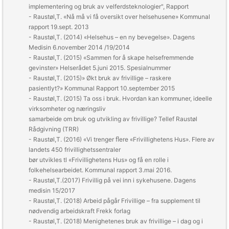
implementering og bruk av velferdsteknologier", Rapport
- Raustøl,T. «Nå må vi få oversikt over helsehusene»
Kommunal
rapport 19.sept. 2013
- Raustøl,T. (2014) «Helsehus – en ny bevegelse».
Dagens
Medisin
6.november 2014 /19/2014
- Raustøl,T. (2015) «Sammen for å skape helsefremmende
gevinster»
Helserådet
5.juni 2015. Spesialnummer
- Raustøl,T. (2015)» Økt bruk av frivillige – raskere
pasientlyt?»
Kommunal Rapport
10.september 2015
- Raustøl,T. (2015)
Ta oss i bruk. Hvordan kan kommuner, ideelle
virksomheter og næringsliv
samarbeide om bruk og utvikling av frivillige?
Tellef Raustøl
Rådgivning (TRR)
- Raustøl,T. (2016) «Vi trenger ﬂere «Frivillighetens Hus». Flere av
landets 450 frivillighetssentraler
bør utvikles tl «Frivillighetens Hus» og få en rolle i
folkehelsearbeidet.
Kommunal rapport
3.mai 2016.
- Raustøl,T.(2017)
Frivillig på vei inn i sykehusene.
Dagens
medisin 15/2017
- Raustøl,T. (2018)
Arbeid pågår Frivillige – fra supplement til
nødvendig arbeidskraft
Frekk forlag
- Raustøl,T. (2018)
Menighetenes bruk av frivillige – i dag og i