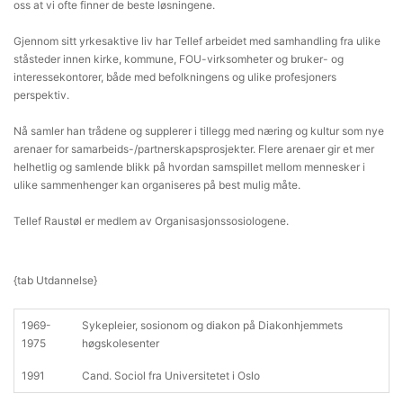
oss at vi ofte finner de beste løsningene.
Gjennom sitt yrkesaktive liv har Tellef arbeidet med samhandling fra ulike
ståsteder innen kirke, kommune, FOU-virksomheter og bruker- og
interessekontorer, både med befolkningens og ulike profesjoners
perspektiv.
Nå samler han trådene og supplerer i tillegg med næring og kultur som nye
arenaer for samarbeids-/partnerskapsprosjekter. Flere arenaer gir et mer
helhetlig og samlende blikk på hvordan samspillet mellom mennesker i
ulike sammenhenger kan organiseres på best mulig måte.
Tellef Raustøl er medlem av Organisasjonssosiologene.
{tab Utdannelse}
1969-
Sykepleier, sosionom og diakon på Diakonhjemmets
1975
høgskolesenter
1991
Cand. Sociol fra Universitetet i Oslo