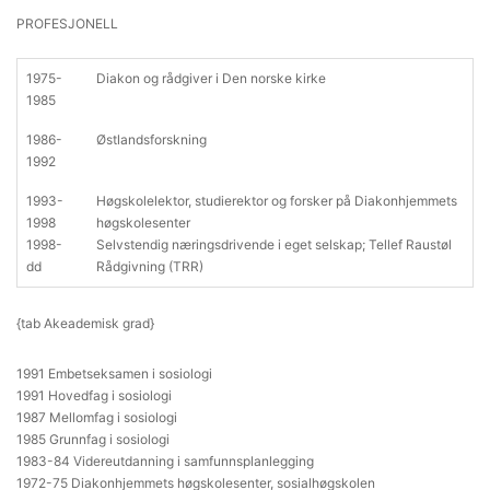
PROFESJONELL
1975-
Diakon og rådgiver i Den norske kirke
1985
1986-
Østlandsforskning
1992
1993-
Høgskolelektor, studierektor og forsker på Diakonhjemmets
1998
høgskolesenter
1998-
Selvstendig næringsdrivende i eget selskap; Tellef Raustøl
dd
Rådgivning (TRR)
{tab Akeademisk grad}
1991 Embetseksamen i sosiologi
1991 Hovedfag i sosiologi
1987 Mellomfag i sosiologi
1985 Grunnfag i sosiologi
1983-84 Videreutdanning i samfunnsplanlegging
1972-75 Diakonhjemmets høgskolesenter, sosialhøgskolen